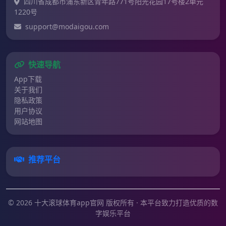
四川省成都市浦东新区青年路771号阳光花园17号楼2单元
1220号
support@modaigou.com
快速导航
App下载
关于我们
隐私政策
用户协议
网站地图
推荐平台
© 2026 十大滚球体育app官网 版权所有 · 本平台致力打造优质的数
字娱乐平台