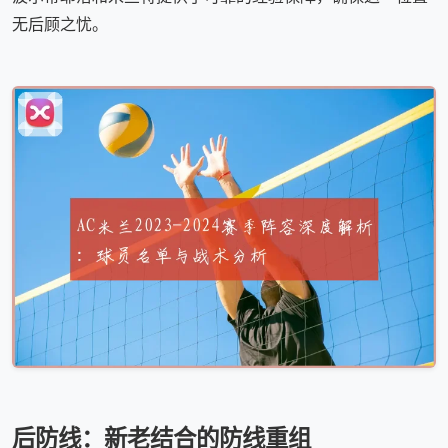
无后顾之忧。
后防线：新老结合的防线重组