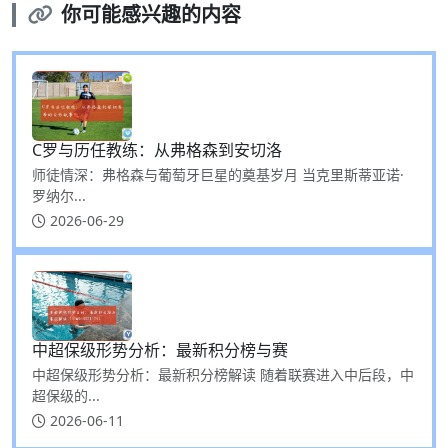
你可能感兴趣的内容
C罗与历任教练：从弗格森到安切洛
师徒情深：弗格森与葡萄牙巨星的奠基岁月 当克里斯蒂亚诺·
罗纳尔...
2026-06-29
中超保级形势分析：最新积分榜与赛
中超保级形势分析：最新积分榜解读 随着联赛进入中后段，中
超保级的...
2026-06-11