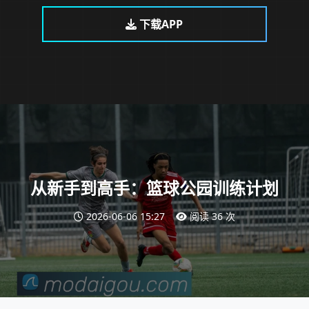
下载APP
从新手到高手：篮球公园训练计划
2026-06-06 15:27
阅读 36 次