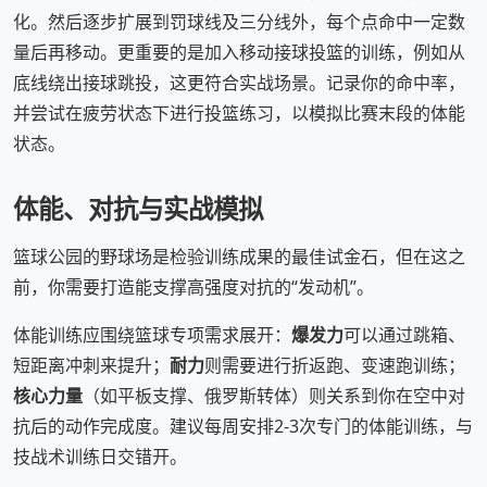
化。然后逐步扩展到罚球线及三分线外，每个点命中一定数
量后再移动。更重要的是加入移动接球投篮的训练，例如从
底线绕出接球跳投，这更符合实战场景。记录你的命中率，
并尝试在疲劳状态下进行投篮练习，以模拟比赛末段的体能
状态。
体能、对抗与实战模拟
篮球公园的野球场是检验训练成果的最佳试金石，但在这之
前，你需要打造能支撑高强度对抗的“发动机”。
体能训练应围绕篮球专项需求展开：
爆发力
可以通过跳箱、
短距离冲刺来提升；
耐力
则需要进行折返跑、变速跑训练；
核心力量
（如平板支撑、俄罗斯转体）则关系到你在空中对
抗后的动作完成度。建议每周安排2-3次专门的体能训练，与
技战术训练日交错开。