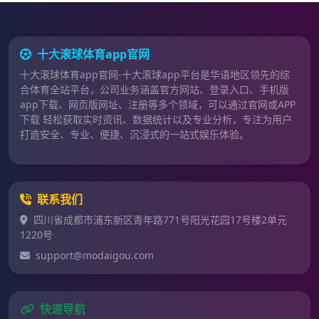
十大滚球体育app官网
十大滚球体育app官网-十大滚球app平台是华语地区领先的综
合体育全站平台，公司业务涵盖官方网站、登录入口、手机版
app下载、网页版网址、注册等多个领域，可以通过官网或APP
下载 轻松获取实时资讯、数据统计以及专业分析，专注为用户
打造安全、专业、便捷、沉浸式的一站式娱乐体验。
联系我们
四川省成都市浦东新区青年路771号阳光花园17号楼2单元
1220号
support@modaigou.com
快速导航