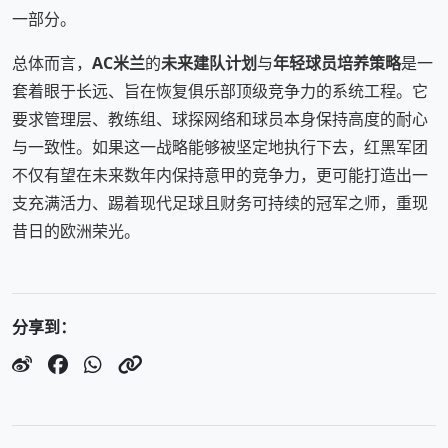
一部分。
总体而言，
AC米兰
的
未来建队计划
与
年轻球员培养策略
是一
套着眼于长远、旨在恢复俱乐部顶级竞争力的系统工程。它
要求管理层、教练组、球探网络和球员本身保持高度的耐心
与一致性。如果这一战略能够被坚定地执行下去，红黑军团
不仅有望在未来数年内保持意甲的竞争力，更可能打造出一
支充满活力、踢着现代足球且财务可持续的冠军之师，重现
昔日的欧洲荣光。
分享到：