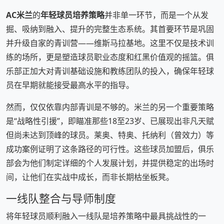
AC米兰
的
年轻球员培养策略
并非单一环节，而是一个从发
掘、吸纳到融入、提升的完整生态系统。其首要环节是巩固
并升级自家的青训营——维斯马拉基地。这里不仅是技术训
练的场所，更是塑造球员职业态度和红黑价值观的摇篮。俱
乐部正加大对青训基础设施和教练团队的投入，确保年轻球
员在早期就能接受最高水平的指导。
然而，仅仅依靠内部青训是不够的。米兰的另一个重要策略
是“战略性引援”，即瞄准那些18至23岁、已展现出非凡天赋
但尚未达到顶峰的球员。莱奥、特奥、托纳利（曾效力）等
成功案例证明了这条路径的可行性。这些球员加盟后，俱乐
部会为他们制定详细的个人发展计划，并提供稳定的出场时
间，让他们在实战中成长，而非长期枯坐板凳。
一线队整合与导师制度
将年轻球员顺利融入一线队是培养策略中最具挑战性的一