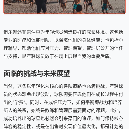
俱乐部还非常注重为年轻球员创造良好的成长环境。这包括
专业的医疗和体能团队，以保障他们的身体健康；也包括心
理辅导，帮助他们应对压力、管理期望。管理层公开的信任
与支持，是年轻球员敢于在场上展现自我的重要后盾。
面临的挑战与未来展望
当然，这条以年轻化为核心的建队道路也充满挑战。年轻球
员的状态难免出现波动，球队需要容忍他们在成长过程中付
出的“学费”。同时，在成绩压力下，如何平衡即战力和培养
新人的关系，始终是教练和管理层需要面对的课题。此外，
成功培养出的球星也必然会引来豪门的追逐，如何保持核心
阵容的稳定性，或是在出售时实现价值最大化，都是计划的