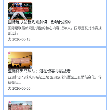
国际足联最新规则解读：影响比赛的
国际足联最新规则调整的核心内容 近年来，国际足联对比赛规
则进行...
2026-06-13
亚洲杯黑马球队：潜在惊喜与挑战者
亚洲杯黑马球队的崛起土壤 亚洲足球的版图正在悄然变化，传
统强队...
2026-06-06