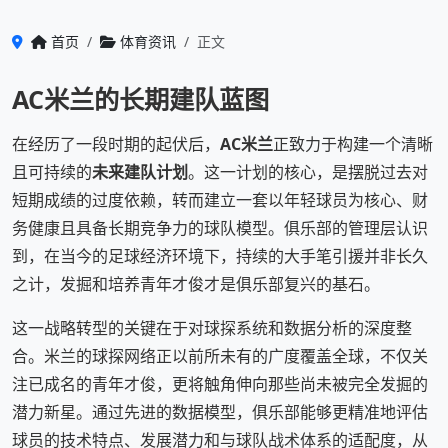
首页
体育资讯
正文
AC米兰的长期建队蓝图
在经历了一段时期的起伏后，
AC米兰
正致力于构建一个清晰
且可持续的
未来建队计划
。这一计划的核心，是摆脱过去对
短期成绩的过度依赖，转而建立一套以年轻球员为核心、财
务健康且具备长期竞争力的球队模型。俱乐部的管理层认识
到，在当今的足球经济环境下，持续的大手笔引援并非长久
之计，发掘和培养青年才俊才是俱乐部复兴的基石。
这一战略转型的关键在于对球探系统和数据分析的深度整
合。米兰的球探网络正以前所未有的广度覆盖全球，不仅关
注已成名的青年才俊，更将触角伸向那些尚未被完全发掘的
潜力新星。通过先进的数据模型，俱乐部能够更精准地评估
球员的技术特点、发展潜力和与球队战术体系的适配度，从