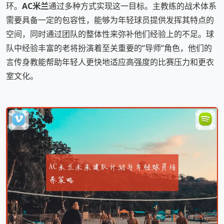
环。
AC米兰
通过多种方式实现这一目标。主教练的战术体系
需要具备一定的包容性，能够为年轻球员提供发挥其特点的
空间，同时通过团队的整体性来弥补他们经验上的不足。球
队中经验丰富的老将扮演着至关重要的“导师”角色，他们的
言传身教能帮助年轻人更快地适应高强度的比赛压力和更衣
室文化。