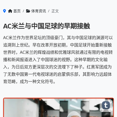
首页
体育资讯
正文
AC米兰与中国足球的早期接触
AC米兰作为世界足坛的顶级豪门，其与中国足球的渊源可以
追溯到上世纪。早在改革开放初期，中国足球开始重新接触
世界时，AC米兰的辉煌战绩和优雅球风就通过有限的电视转
播和新闻报道进入了中国球迷的视野。这种早期的文化输
入，为日后双方更深层次的交流埋下了种子。红黑军团成为
了无数中国第一代电视球迷的启蒙俱乐部，其影响力远超体
育范畴，成为一种文化符号。