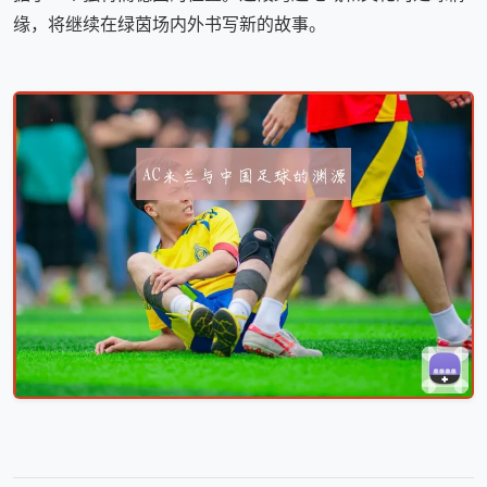
缘，将继续在绿茵场内外书写新的故事。