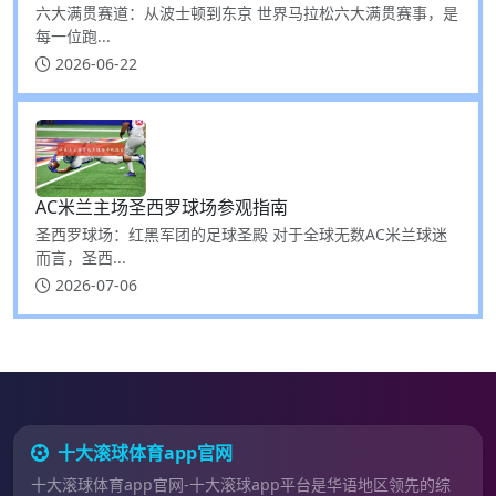
六大满贯赛道：从波士顿到东京 世界马拉松六大满贯赛事，是
每一位跑...
2026-06-22
AC米兰主场圣西罗球场参观指南
圣西罗球场：红黑军团的足球圣殿 对于全球无数AC米兰球迷
而言，圣西...
2026-07-06
十大滚球体育app官网
十大滚球体育app官网-十大滚球app平台是华语地区领先的综