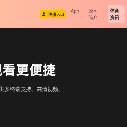
App
公司
体育
注册入口
简介
资讯
观看更便捷
供多终端支持、高清视频、