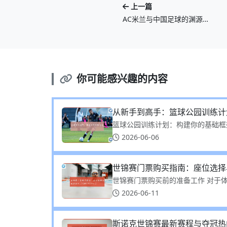
上一篇
AC米兰与中国足球的渊源…
你可能感兴趣的内容
从新手到高手：篮球公园训练计
篮球公园训练计划：构建你的基础框架
2026-06-06
世锦赛门票购买指南：座位选择
世锦赛门票购买前的准备工作 对于体
2026-06-11
斯诺克世锦赛最新赛程与夺冠热