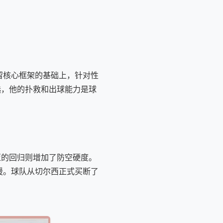
留核心框架的基础上，针对性
选，他的扑救和出球能力是球
亚的回归则增加了防空硬度。
援。球队从切尔西正式买断了