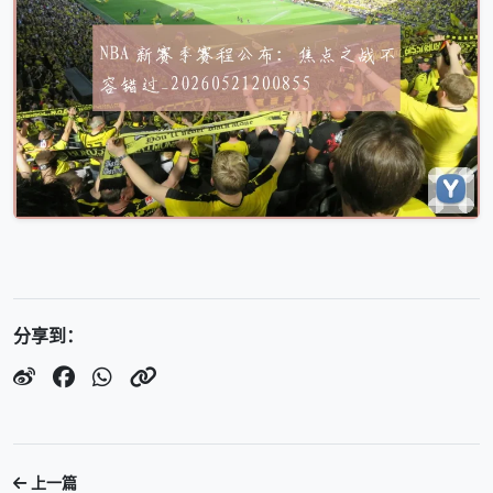
分享到：
上一篇