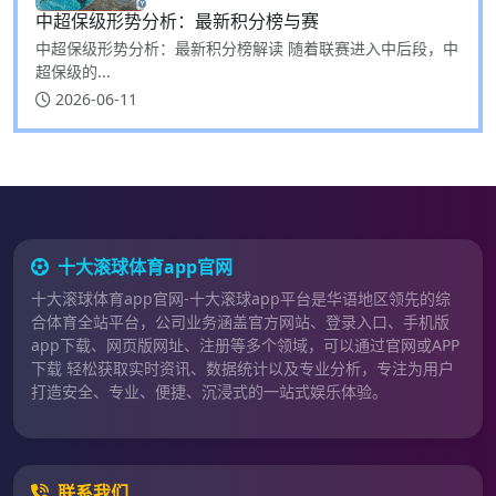
中超保级形势分析：最新积分榜与赛
中超保级形势分析：最新积分榜解读 随着联赛进入中后段，中
超保级的...
2026-06-11
十大滚球体育app官网
十大滚球体育app官网-十大滚球app平台是华语地区领先的综
合体育全站平台，公司业务涵盖官方网站、登录入口、手机版
app下载、网页版网址、注册等多个领域，可以通过官网或APP
下载 轻松获取实时资讯、数据统计以及专业分析，专注为用户
打造安全、专业、便捷、沉浸式的一站式娱乐体验。
联系我们