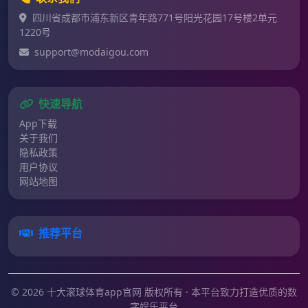
四川省成都市浦东新区青年路771号阳光花园17号楼2单元
1220号
support@modaigou.com
快速导航
App下载
关于我们
隐私政策
用户协议
网站地图
推荐平台
© 2026 十大滚球体育app官网 版权所有 · 本平台致力打造优质的数
字娱乐平台