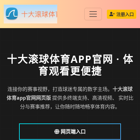
注册入口
十大滚球体育APP官网
· 体
育观看更便捷
连接你的赛事视野，打造球迷专属的数字主场。
十大滚球
体育app官网网页版
提供多终端支持、高清视频、 实时比
分与赛事推荐，让你随时随地畅享体育内容。
网页端入口