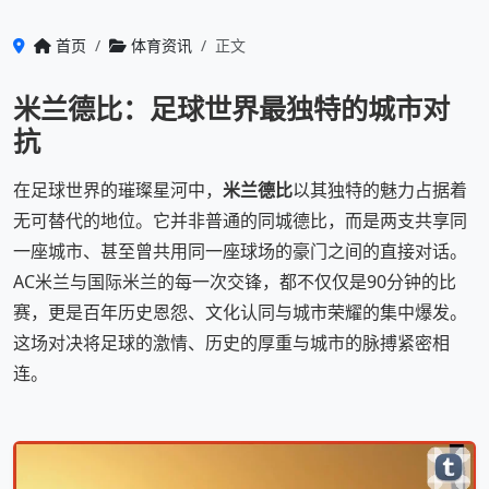
首页
体育资讯
正文
米兰德比：足球世界最独特的城市对
抗
在足球世界的璀璨星河中，
米兰德比
以其独特的魅力占据着
无可替代的地位。它并非普通的同城德比，而是两支共享同
一座城市、甚至曾共用同一座球场的豪门之间的直接对话。
AC米兰与国际米兰的每一次交锋，都不仅仅是90分钟的比
赛，更是百年历史恩怨、文化认同与城市荣耀的集中爆发。
这场对决将足球的激情、历史的厚重与城市的脉搏紧密相
连。