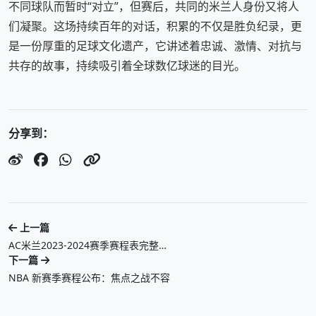
不同球队而暂时“对立”，但赛后，共同的米兰人身份又将人
们凝聚。这场持续百年的对话，积累的不仅是胜负纪录，更
是一份厚重的足球文化遗产，它讲述着忠诚、激情、对抗与
共存的故事，持续吸引着全球数亿球迷的目光。
分享到：
上一篇
AC米兰2023-2024赛季赛程表完整…
下一篇
NBA 新赛季赛程公布：焦点之战不容