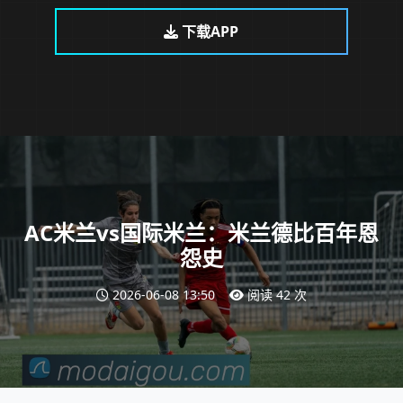
下载APP
AC米兰vs国际米兰：米兰德比百年恩
怨史
2026-06-08 13:50
阅读 42 次