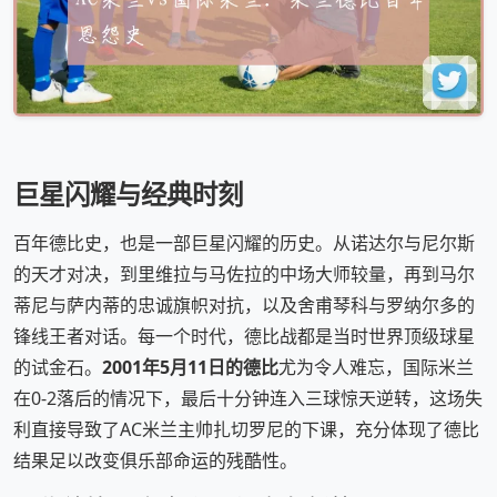
巨星闪耀与经典时刻
百年德比史，也是一部巨星闪耀的历史。从诺达尔与尼尔斯
的天才对决，到里维拉与马佐拉的中场大师较量，再到马尔
蒂尼与萨内蒂的忠诚旗帜对抗，以及舍甫琴科与罗纳尔多的
锋线王者对话。每一个时代，德比战都是当时世界顶级球星
的试金石。
2001年5月11日的德比
尤为令人难忘，国际米兰
在0-2落后的情况下，最后十分钟连入三球惊天逆转，这场失
利直接导致了AC米兰主帅扎切罗尼的下课，充分体现了德比
结果足以改变俱乐部命运的残酷性。