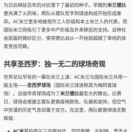
为日后绵延百年的对抗埋下了最初的种子。早期的
米兰德比
便充满了火药味，两队从建队哲学到球迷构成开始形成差
异。AC米兰更多地被视作工人阶级和本土米兰人的代表，而
国际米兰则吸引了更多中产阶级及外来移民的支持。这种社
会层面的微妙区分，使得德比战从一开始就超越了单纯的体
育竞技范畴。
共享圣西罗：独一无二的球场奇观
世界足坛罕有的一幕在米兰上演：AC米兰与国际米兰共用一
座主场——
圣西罗球场
（国际米兰球迷称其为梅阿查球
场）。这座传奇球场成为了
米兰德比
最宏大的舞台。比赛
日，球场会根据主客队更换座椅颜色、队徽和装饰，但空气
中弥漫的历史气息却属于双方。在这里，两队都曾缔造无数
辉煌：
AC米兰
的荷兰三剑客时代，范巴斯滕、古利特、里杰卡