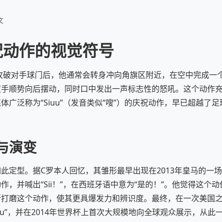
文
祝动作的视觉符号
攻破对手球门后，他通常会转身冲向角旗区附近，在空中完成一
双手顺势向后摆动，同时口中发出一声标志性的怒吼。这个动作
体广泛称为“Siuu”（发音类似“嗖”）的庆祝动作，早已超越了
与演变
此定型。据C罗本人回忆，其雏形最早出现在2013年皇马的一
作，并喊出“Sii！”，在西班牙语中意为“是的！”。他觉得这个
断打磨这个动作，使其更具爆发力和辨识度。最终，在一次美国
uu”，并在2014年世界杯上首次大规模地向全球观众展示，从此