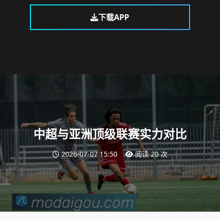
下载APP
中超与亚洲顶级联赛实力对比
2026-07-07 15:50
阅读 20 次