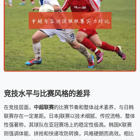
竞技水平与比赛风格的差异
在竞技层面，
中超联赛
的比赛节奏和整体战术素养，与日韩
联赛存在一定差距。日本J联赛以技术细腻、传控流畅、整体
性强著称，其球队在亚冠赛场上的稳定性极高。韩国K联赛
则强调体能、拼抢和快速攻防转换，风格硬朗而高效。相比