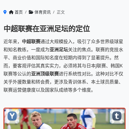
首页
体育资讯
正文
中超联赛在亚洲足坛的定位
近年来，
中超联赛
通过大规模投入，吸引了众多世界级球星
和知名教练，一度成为
亚洲足坛
关注的焦点。联赛的竞技水
平、商业价值和国际知名度在短期内得到了显著提升。然
而，要客观评估其真实实力，必须将其与日本J联赛、韩国K
联赛等公认的
亚洲顶级联赛
进行系统性对比。这种对比不仅
关乎外援数量和转会费，更涉及青训体系、本土球员质量、
联赛运营健康度以及国家队成绩等多个维度。