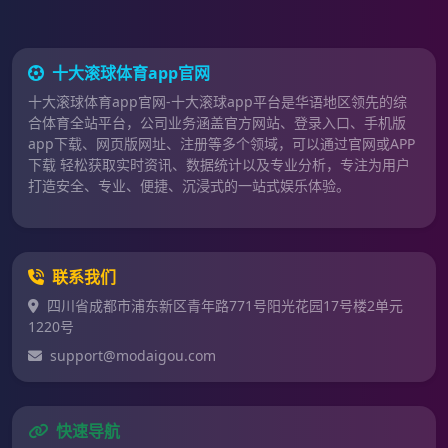
十大滚球体育app官网
十大滚球体育app官网-十大滚球app平台是华语地区领先的综
合体育全站平台，公司业务涵盖官方网站、登录入口、手机版
app下载、网页版网址、注册等多个领域，可以通过官网或APP
下载 轻松获取实时资讯、数据统计以及专业分析，专注为用户
打造安全、专业、便捷、沉浸式的一站式娱乐体验。
联系我们
四川省成都市浦东新区青年路771号阳光花园17号楼2单元
1220号
support@modaigou.com
快速导航