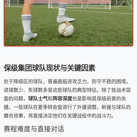
保级集团球队现状与关键因素
处于降级区的球队，普遍面临进攻乏力、防守不稳的困境。
进球数少、失球数多是这些球队的典型特征。除了技战术层
面的问题，
球队士气
和
阵容深度
也是影响其保级前景的关
键。一些球队在夏季转会窗进行了外援调整，新援与球队的
磨合效果，将直接决定他们在关键战役中的战斗力。
赛程难度与直接对话