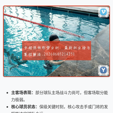
主客场表现：
部分球队主场战斗力尚可，但客场取分能
力极弱。
核心球员状态：
保级关键时刻，核心攻击手或门将的发