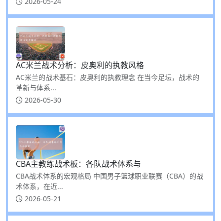
2026-05-24
AC米兰战术分析：皮奥利的执教风格
AC米兰的战术基石：皮奥利的执教理念 在当今足坛，战术的
革新与体系...
2026-05-30
CBA主教练战术板：各队战术体系与
CBA战术体系的宏观格局 中国男子篮球职业联赛（CBA）的战
术体系，在近...
2026-05-21