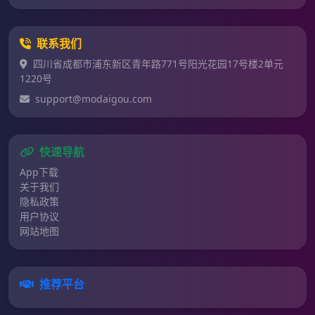
联系我们
四川省成都市浦东新区青年路771号阳光花园17号楼2单元
1220号
support@modaigou.com
快速导航
App下载
关于我们
隐私政策
用户协议
网站地图
推荐平台