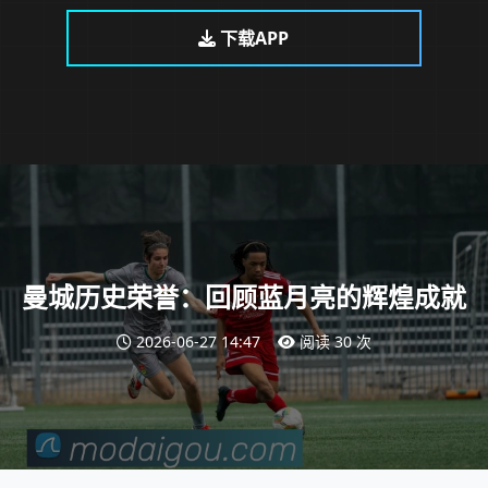
下载APP
曼城历史荣誉：回顾蓝月亮的辉煌成就
2026-06-27 14:47
阅读 30 次