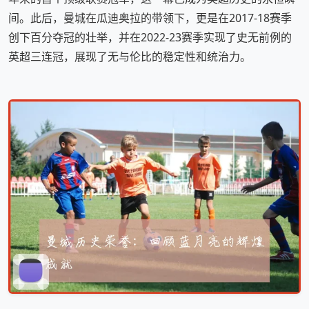
间。此后，曼城在瓜迪奥拉的带领下，更是在2017-18赛季
创下百分夺冠的壮举，并在2022-23赛季实现了史无前例的
英超三连冠，展现了无与伦比的稳定性和统治力。