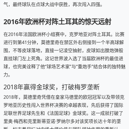
气，最终球队在点球大战中获胜，再次闯入四强。
2016年欧洲杯对阵土耳其的惊天远射
在2016年法国欧洲杯小组赛中，克罗地亚对阵土耳其。比赛
进行到第41分钟，莫德里奇在禁区外右侧接到一个半高球解
围，不等皮球落地，直接一记凌空抽射，皮球如出膛炮弹般
直挂球门左上死角。这记世界波入选了当届欧洲杯的最佳进
球，也完美诠释了他“球场艺术家”与“重炮手”结合体的独特魅
力。
2018年赢得金球奖，打破梅罗垄断
2018年，莫德里奇凭借在皇家马德里的欧冠冠军以及带领克
罗地亚历史性闯入世界杯决赛的卓越表现，先后获得了国际
足联世界足球先生和《法国足球》金球奖。这一成就打破了
里奥·梅西和克里斯蒂亚诺·罗纳尔多对该奖项长达十年的垄