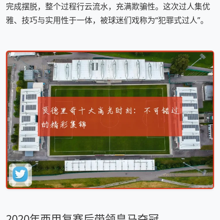
完成摆脱，整个过程行云流水，充满欺骗性。这次过人集优
雅、技巧与实用性于一体，被球迷们戏称为“犯罪式过人”。
2020年西甲复赛后带领皇马夺冠