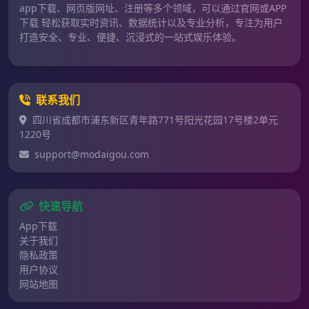
app下载、网页版网址、注册等多个领域，可以通过官网或APP
下载 轻松获取实时资讯、数据统计以及专业分析，专注为用户
打造安全、专业、便捷、沉浸式的一站式娱乐体验。
联系我们
四川省成都市浦东新区青年路771号阳光花园17号楼2单元
1220号
support@modaigou.com
快速导航
App下载
关于我们
隐私政策
用户协议
网站地图