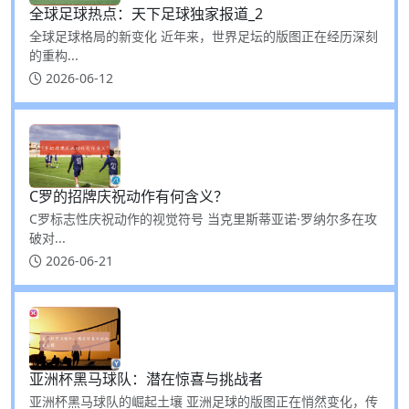
全球足球热点：天下足球独家报道_2
全球足球格局的新变化 近年来，世界足坛的版图正在经历深刻
的重构...
2026-06-12
C罗的招牌庆祝动作有何含义？
C罗标志性庆祝动作的视觉符号 当克里斯蒂亚诺·罗纳尔多在攻
破对...
2026-06-21
亚洲杯黑马球队：潜在惊喜与挑战者
亚洲杯黑马球队的崛起土壤 亚洲足球的版图正在悄然变化，传