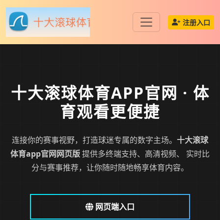
注册入口
十大滚球体育APP官网
· 体
育观看更便捷
连接你的赛事视野，打造球迷专属的数字主场。
十大滚球
体育app官网网页版
提供多终端支持、高清视频、 实时比
分与赛事推荐，让你随时随地畅享体育内容。
网页端入口