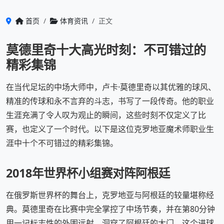
首页
体育资讯
正文
莫德里奇十大高光时刻：不可错过的
精彩集锦
在当代足坛的中场大师中，卢卡·莫德里奇以其优雅的球风、
精准的传球和永不言弃的斗志，书写了一段传奇。他的职业
生涯充满了令人叹为观止的瞬间，这些时刻不仅定义了比
赛，也定义了一个时代。以下是这位克罗地亚魔术师职业生
涯中十个不可错过的精彩集锦。
2018年世界杯小组赛对阵阿根廷
在俄罗斯世界杯的舞台上，克罗地亚与阿根廷的较量堪称经
典。莫德里奇在比赛中完全掌控了中场节奏，并在第80分钟
用一记标志性的外围远射，洞穿了阿根廷的大门。这个进球