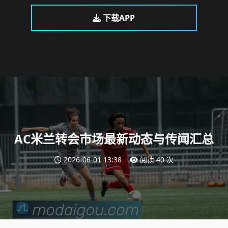
下载APP
AC米兰转会市场最新动态与传闻汇总
2026-06-01 13:38
阅读 40 次