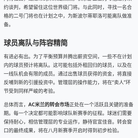
约谈判，希望留住这位世界级门将。与此同时，寻找一名合
格的二号门将也在计划之中，为斯波尔蒂耶洛可能离队做准
备。
球员离队与阵容精简
有进必有出。为了平衡预算并腾出薪资空间，一些不在计划
内的球员预计将离队。这可能包括外租回归的球员，以及在
一线队机会有限的成员。通过出售球员获得的资金，将直接
反哺到新的引援投资中。管理层的操作能力，将在“卖人”环
节受到同样严峻的考验。
总体而言，
AC米兰的转会市场
正处在一个活跃且关键的准备
期。每一个决定都可能影响球队新赛季的征程。球迷们需要
保持耐心，相信管理层的专业运作，静待官宣佳音。转会窗
口的最终成果，将在八月新赛季开启时得到初步检验。