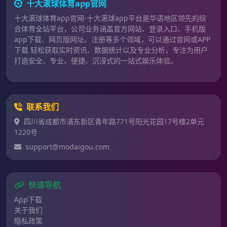
十大滚球体育app官网
十大滚球体育app官网-十大滚球app平台是华语地区领先的综
合体育全站平台，公司业务涵盖官方网站、登录入口、手机版
app下载、网页版网址、注册等多个领域，可以通过官网或APP
下载 轻松获取实时资讯、数据统计以及专业分析，专注为用户
打造安全、专业、便捷、沉浸式的一站式娱乐体验。
联系我们
四川省成都市浦东新区青年路771号阳光花园17号楼2单元
1220号
support@modaigou.com
快速导航
App下载
关于我们
隐私政策