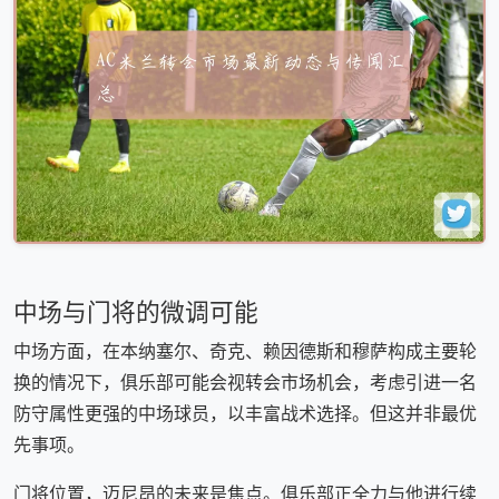
中场与门将的微调可能
中场方面，在本纳塞尔、奇克、赖因德斯和穆萨构成主要轮
换的情况下，俱乐部可能会视转会市场机会，考虑引进一名
防守属性更强的中场球员，以丰富战术选择。但这并非最优
先事项。
门将位置，迈尼昂的未来是焦点。俱乐部正全力与他进行续